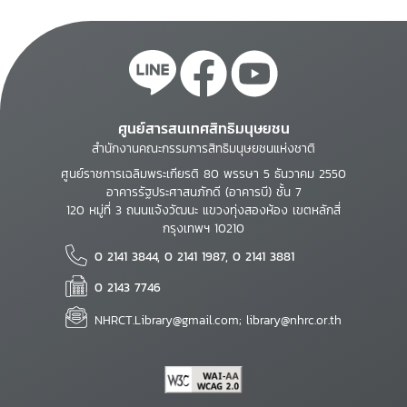
ศูนย์สารสนเทศสิทธิมนุษยชน
สำนักงานคณะกรรมการสิทธิมนุษยชนแห่งชาติ
ศูนย์ราชการเฉลิมพระเกียรติ 80 พรรษา 5 ธันวาคม 2550
อาคารรัฐประศาสนภักดี (อาคารบี) ชั้น 7
120 หมู่ที่ 3 ถนนแจ้งวัฒนะ แขวงทุ่งสองห้อง เขตหลักสี่
กรุงเทพฯ 10210
0 2141 3844, 0 2141 1987, 0 2141 3881
0 2143 7746
NHRCT.Library@gmail.com; library@nhrc.or.th