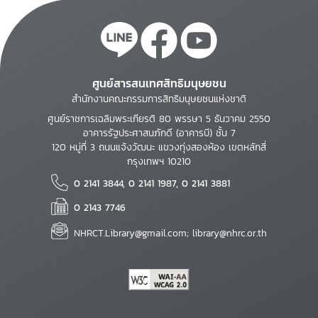
ศูนย์สารสนเทศสิทธิมนุษยชน
สำนักงานคณะกรรมการสิทธิมนุษยชนแห่งชาติ
ศูนย์ราชการเฉลิมพระเกียรติ 80 พรรษา 5 ธันวาคม 2550
อาคารรัฐประศาสนภักดี (อาคารบี) ชั้น 7
120 หมู่ที่ 3 ถนนแจ้งวัฒนะ แขวงทุ่งสองห้อง เขตหลักสี่
กรุงเทพฯ 10210
0 2141 3844, 0 2141 1987, 0 2141 3881
0 2143 7746
NHRCT.Library@gmail.com; library@nhrc.or.th