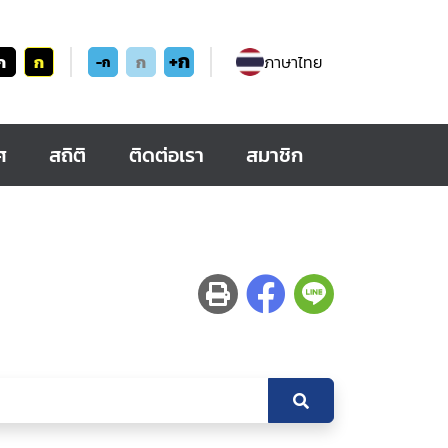
+ก
ก
ก
ก
ภาษาไทย
-ก
ศ
สถิติ
ติดต่อเรา
สมาชิก