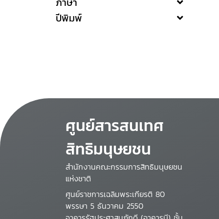
ภาษา
ปีพิมพ์
ศูนย์สารสนเทศ
สิทธิมนุษยชน
สำนักงานคณะกรรมการสิทธิมนุษยชน
แห่งชาติ
ศูนย์ราชการเฉลิมพระเกียรติ 80
พรรษา 5 ธันวาคม 2550
อาคารรัฐประศาสนภักดี (อาคารบี) ชั้น