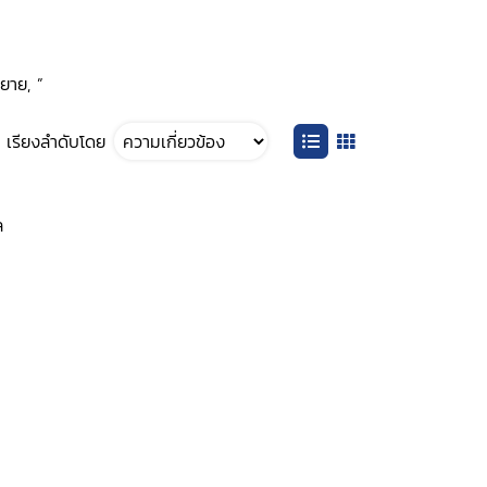
ยาย, ”
เรียงลำดับโดย
ล