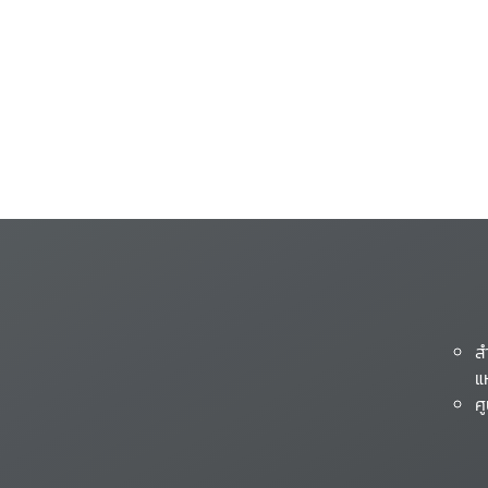
ส
แ
ศ