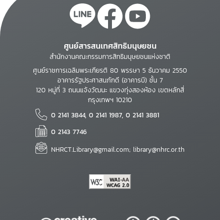
ศูนย์สารสนเทศสิทธิมนุษยชน
สำนักงานคณะกรรมการสิทธิมนุษยชนแห่งชาติ
ศูนย์ราชการเฉลิมพระเกียรติ 80 พรรษา 5 ธันวาคม 2550
อาคารรัฐประศาสนภักดี (อาคารบี) ชั้น 7
120 หมู่ที่ 3 ถนนแจ้งวัฒนะ แขวงทุ่งสองห้อง เขตหลักสี่
กรุงเทพฯ 10210
0 2141 3844, 0 2141 1987, 0 2141 3881
0 2143 7746
NHRCT.Library@gmail.com; library@nhrc.or.th