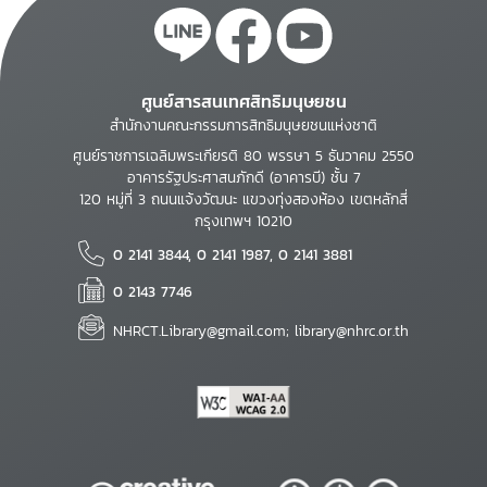
ศูนย์สารสนเทศสิทธิมนุษยชน
สำนักงานคณะกรรมการสิทธิมนุษยชนแห่งชาติ
ศูนย์ราชการเฉลิมพระเกียรติ 80 พรรษา 5 ธันวาคม 2550
อาคารรัฐประศาสนภักดี (อาคารบี) ชั้น 7
120 หมู่ที่ 3 ถนนแจ้งวัฒนะ แขวงทุ่งสองห้อง เขตหลักสี่
กรุงเทพฯ 10210
0 2141 3844, 0 2141 1987, 0 2141 3881
0 2143 7746
NHRCT.Library@gmail.com; library@nhrc.or.th