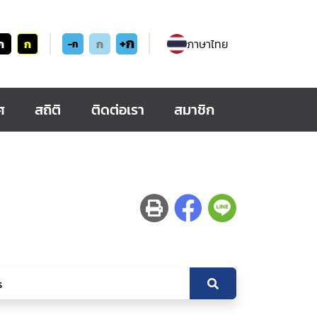
+ก
ก
ก
ก
ภาษาไทย
-ก
ศ
สถิติ
ติดต่อเรา
สมาชิก