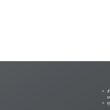
ส
แ
ศ