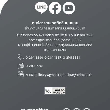
ศูนย์สารสนเทศสิทธิมนุษยชน
สำนักงานคณะกรรมการสิทธิมนุษยชนแห่งชาติ
ศูนย์ราชการเฉลิมพระเกียรติ 80 พรรษา 5 ธันวาคม 2550
อาคารรัฐประศาสนภักดี (อาคารบี) ชั้น 7
120 หมู่ที่ 3 ถนนแจ้งวัฒนะ แขวงทุ่งสองห้อง เขตหลักสี่
กรุงเทพฯ 10210
0 2141 3844, 0 2141 1987, 0 2141 3881
0 2143 7746
NHRCT.Library@gmail.com; library@nhrc.or.th