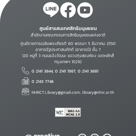
ศูนย์สารสนเทศสิทธิมนุษยชน
สำนักงานคณะกรรมการสิทธิมนุษยชนแห่งชาติ
ศูนย์ราชการเฉลิมพระเกียรติ 80 พรรษา 5 ธันวาคม 2550
อาคารรัฐประศาสนภักดี (อาคารบี) ชั้น 7
120 หมู่ที่ 3 ถนนแจ้งวัฒนะ แขวงทุ่งสองห้อง เขตหลักสี่
กรุงเทพฯ 10210
0 2141 3844, 0 2141 1987, 0 2141 3881
0 2143 7746
NHRCT.Library@gmail.com; library@nhrc.or.th