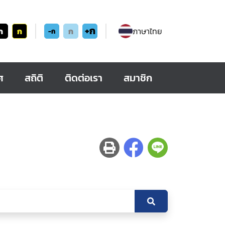
+ก
ก
ก
ก
ภาษาไทย
-ก
ศ
สถิติ
ติดต่อเรา
สมาชิก