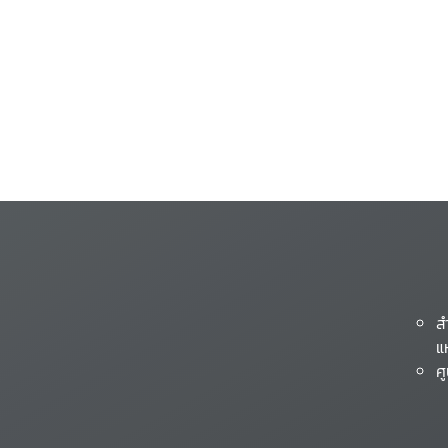
ส
แ
ศ