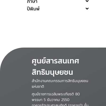
ภาษา
ปีพิมพ์
ศูนย์สารสนเทศ
สิทธิมนุษยชน
สำนักงานคณะกรรมการสิทธิมนุษยชน
แห่งชาติ
ศูนย์ราชการเฉลิมพระเกียรติ 80
พรรษา 5 ธันวาคม 2550
อาคารรัฐประศาสนภักดี (อาคารบี) ชั้น