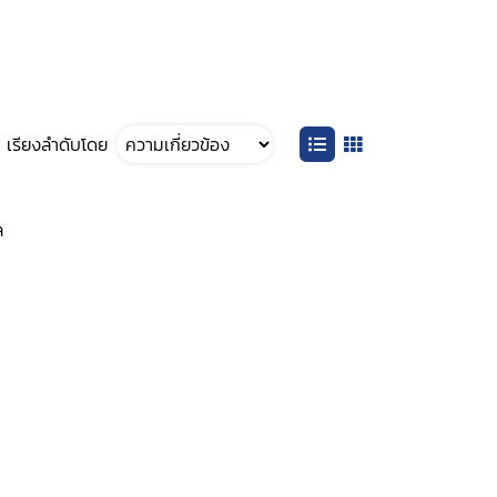
เรียงลำดับโดย
ล