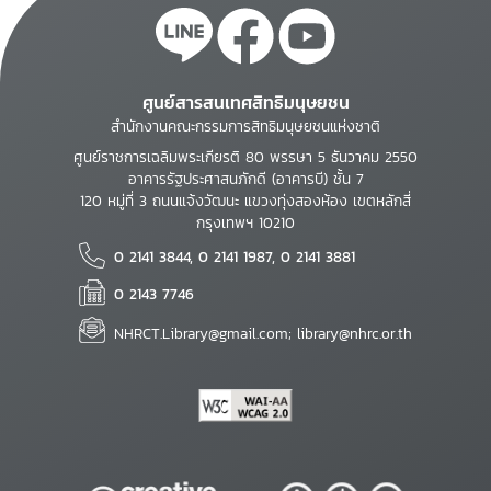
ศูนย์สารสนเทศสิทธิมนุษยชน
สำนักงานคณะกรรมการสิทธิมนุษยชนแห่งชาติ
ศูนย์ราชการเฉลิมพระเกียรติ 80 พรรษา 5 ธันวาคม 2550
อาคารรัฐประศาสนภักดี (อาคารบี) ชั้น 7
120 หมู่ที่ 3 ถนนแจ้งวัฒนะ แขวงทุ่งสองห้อง เขตหลักสี่
กรุงเทพฯ 10210
0 2141 3844, 0 2141 1987, 0 2141 3881
0 2143 7746
NHRCT.Library@gmail.com; library@nhrc.or.th