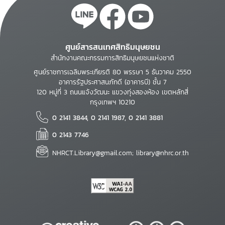
ศูนย์สารสนเทศสิทธิมนุษยชน
สำนักงานคณะกรรมการสิทธิมนุษยชนแห่งชาติ
ศูนย์ราชการเฉลิมพระเกียรติ 80 พรรษา 5 ธันวาคม 2550
อาคารรัฐประศาสนภักดี (อาคารบี) ชั้น 7
120 หมู่ที่ 3 ถนนแจ้งวัฒนะ แขวงทุ่งสองห้อง เขตหลักสี่
กรุงเทพฯ 10210
0 2141 3844, 0 2141 1987, 0 2141 3881
0 2143 7746
NHRCT.Library@gmail.com; library@nhrc.or.th