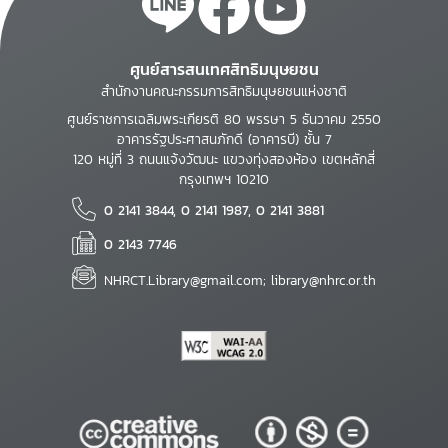
ศูนย์สารสนเทศสิทธิมนุษยชน
สำนักงานคณะกรรมการสิทธิมนุษยชนแห่งชาติ
ศูนย์ราชการเฉลิมพระเกียรติ 80 พรรษา 5 ธันวาคม 2550
อาคารรัฐประศาสนภักดี (อาคารบี) ชั้น 7
120 หมู่ที่ 3 ถนนแจ้งวัฒนะ แขวงทุ่งสองห้อง เขตหลักสี่
กรุงเทพฯ 10210
0 2141 3844, 0 2141 1987, 0 2141 3881
0 2143 7746
NHRCT.Library@gmail.com; library@nhrc.or.th