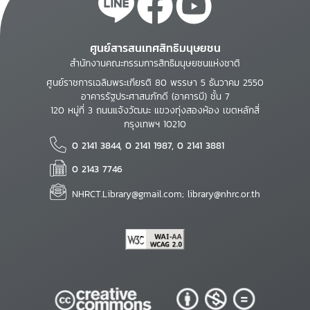
ศูนย์สารสนเทศสิทธิมนุษยชน
สำนักงานคณะกรรมการสิทธิมนุษยชนแห่งชาติ
ศูนย์ราชการเฉลิมพระเกียรติ 80 พรรษา 5 ธันวาคม 2550
อาคารรัฐประศาสนภักดี (อาคารบี) ชั้น 7
120 หมู่ที่ 3 ถนนแจ้งวัฒนะ แขวงทุ่งสองห้อง เขตหลักสี่
กรุงเทพฯ 10210
0 2141 3844, 0 2141 1987, 0 2141 3881
0 2143 7746
NHRCT.Library@gmail.com; library@nhrc.or.th