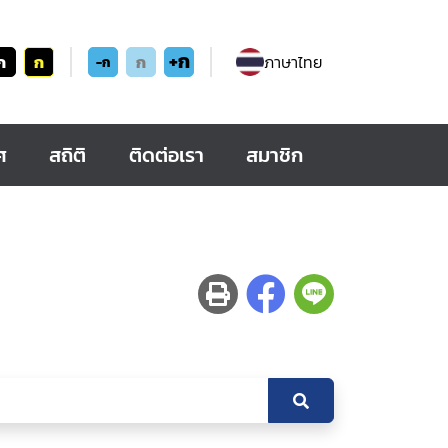
+ก
ก
ก
ก
ภาษาไทย
-ก
ศ
สถิติ
ติดต่อเรา
สมาชิก