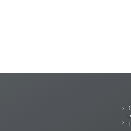
ส
แ
ศ