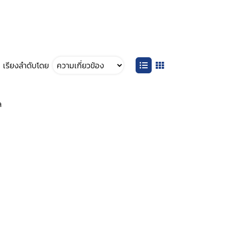
เรียงลำดับโดย
ล