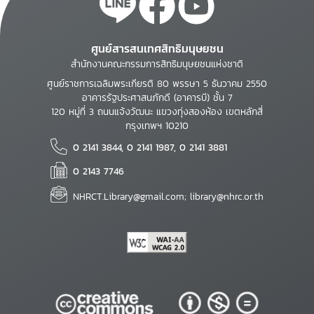
ศูนย์สารสนเทศสิทธิมนุษยชน
สำนักงานคณะกรรมการสิทธิมนุษยชนแห่งชาติ
ศูนย์ราชการเฉลิมพระเกียรติ 80 พรรษา 5 ธันวาคม 2550
อาคารรัฐประศาสนภักดี (อาคารบี) ชั้น 7
120 หมู่ที่ 3 ถนนแจ้งวัฒนะ แขวงทุ่งสองห้อง เขตหลักสี่
กรุงเทพฯ 10210
0 2141 3844, 0 2141 1987, 0 2141 3881
0 2143 7746
NHRCT.Library@gmail.com; library@nhrc.or.th