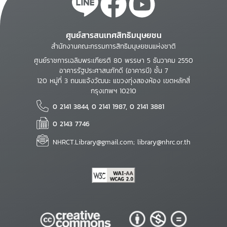
ศูนย์สารสนเทศสิทธิมนุษยชน
สำนักงานคณะกรรมการสิทธิมนุษยชนแห่งชาติ
ศูนย์ราชการเฉลิมพระเกียรติ 80 พรรษา 5 ธันวาคม 2550
อาคารรัฐประศาสนภักดี (อาคารบี) ชั้น 7
120 หมู่ที่ 3 ถนนแจ้งวัฒนะ แขวงทุ่งสองห้อง เขตหลักสี่
กรุงเทพฯ 10210
0 2141 3844, 0 2141 1987, 0 2141 3881
0 2143 7746
NHRCT.Library@gmail.com; library@nhrc.or.th