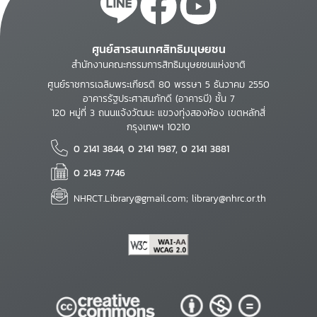
ศูนย์สารสนเทศสิทธิมนุษยชน
สำนักงานคณะกรรมการสิทธิมนุษยชนแห่งชาติ
ศูนย์ราชการเฉลิมพระเกียรติ 80 พรรษา 5 ธันวาคม 2550
อาคารรัฐประศาสนภักดี (อาคารบี) ชั้น 7
120 หมู่ที่ 3 ถนนแจ้งวัฒนะ แขวงทุ่งสองห้อง เขตหลักสี่
กรุงเทพฯ 10210
0 2141 3844, 0 2141 1987, 0 2141 3881
0 2143 7746
NHRCT.Library@gmail.com; library@nhrc.or.th