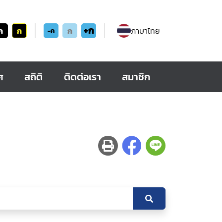
+ก
ก
ก
ก
ภาษาไทย
-ก
ศ
สถิติ
ติดต่อเรา
สมาชิก