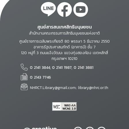
ศูนย์สารสนเทศสิทธิมนุษยชน
สำนักงานคณะกรรมการสิทธิมนุษยชนแห่งชาติ
ศูนย์ราชการเฉลิมพระเกียรติ 80 พรรษา 5 ธันวาคม 2550
อาคารรัฐประศาสนภักดี (อาคารบี) ชั้น 7
120 หมู่ที่ 3 ถนนแจ้งวัฒนะ แขวงทุ่งสองห้อง เขตหลักสี่
กรุงเทพฯ 10210
0 2141 3844, 0 2141 1987, 0 2141 3881
0 2143 7746
NHRCT.Library@gmail.com; library@nhrc.or.th