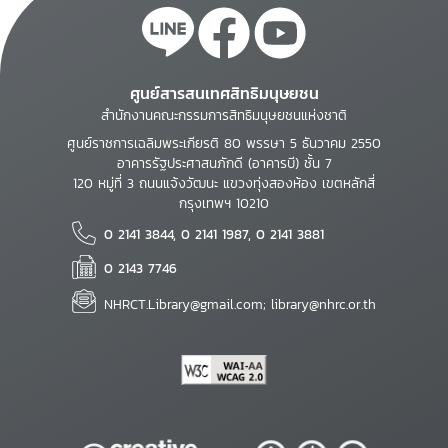
ศูนย์สารสนเทศสิทธิมนุษยชน
สำนักงานคณะกรรมการสิทธิมนุษยชนแห่งชาติ
ศูนย์ราชการเฉลิมพระเกียรติ 80 พรรษา 5 ธันวาคม 2550
อาคารรัฐประศาสนภักดี (อาคารบี) ชั้น 7
120 หมู่ที่ 3 ถนนแจ้งวัฒนะ แขวงทุ่งสองห้อง เขตหลักสี่
กรุงเทพฯ 10210
0 2141 3844, 0 2141 1987, 0 2141 3881
0 2143 7746
NHRCT.Library@gmail.com; library@nhrc.or.th