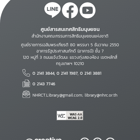
ศูนย์สารสนเทศสิทธิมนุษยชน
สำนักงานคณะกรรมการสิทธิมนุษยชนแห่งชาติ
ศูนย์ราชการเฉลิมพระเกียรติ 80 พรรษา 5 ธันวาคม 2550
อาคารรัฐประศาสนภักดี (อาคารบี) ชั้น 7
120 หมู่ที่ 3 ถนนแจ้งวัฒนะ แขวงทุ่งสองห้อง เขตหลักสี่
กรุงเทพฯ 10210
0 2141 3844, 0 2141 1987, 0 2141 3881
0 2143 7746
NHRCT.Library@gmail.com; library@nhrc.or.th