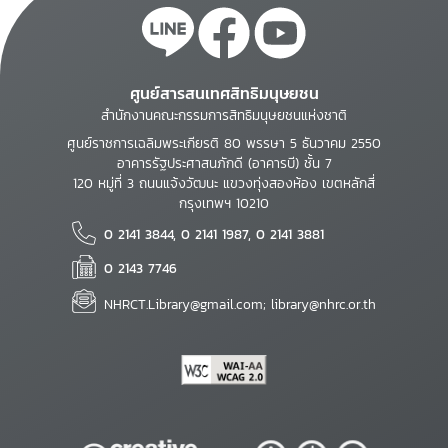
ศูนย์สารสนเทศสิทธิมนุษยชน
สำนักงานคณะกรรมการสิทธิมนุษยชนแห่งชาติ
ศูนย์ราชการเฉลิมพระเกียรติ 80 พรรษา 5 ธันวาคม 2550
อาคารรัฐประศาสนภักดี (อาคารบี) ชั้น 7
120 หมู่ที่ 3 ถนนแจ้งวัฒนะ แขวงทุ่งสองห้อง เขตหลักสี่
กรุงเทพฯ 10210
0 2141 3844, 0 2141 1987, 0 2141 3881
0 2143 7746
NHRCT.Library@gmail.com; library@nhrc.or.th