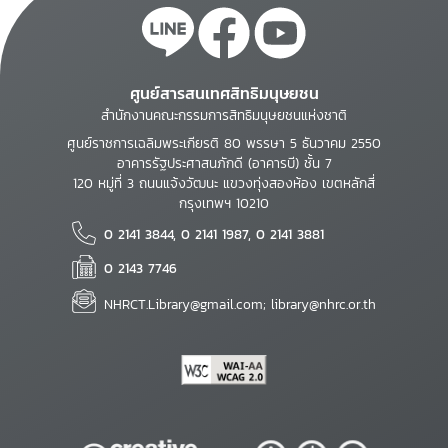
ศูนย์สารสนเทศสิทธิมนุษยชน
สำนักงานคณะกรรมการสิทธิมนุษยชนแห่งชาติ
ศูนย์ราชการเฉลิมพระเกียรติ 80 พรรษา 5 ธันวาคม 2550
อาคารรัฐประศาสนภักดี (อาคารบี) ชั้น 7
120 หมู่ที่ 3 ถนนแจ้งวัฒนะ แขวงทุ่งสองห้อง เขตหลักสี่
กรุงเทพฯ 10210
0 2141 3844, 0 2141 1987, 0 2141 3881
0 2143 7746
NHRCT.Library@gmail.com; library@nhrc.or.th