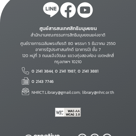
ศูนย์สารสนเทศสิทธิมนุษยชน
สำนักงานคณะกรรมการสิทธิมนุษยชนแห่งชาติ
ศูนย์ราชการเฉลิมพระเกียรติ 80 พรรษา 5 ธันวาคม 2550
อาคารรัฐประศาสนภักดี (อาคารบี) ชั้น 7
120 หมู่ที่ 3 ถนนแจ้งวัฒนะ แขวงทุ่งสองห้อง เขตหลักสี่
กรุงเทพฯ 10210
0 2141 3844, 0 2141 1987, 0 2141 3881
0 2143 7746
NHRCT.Library@gmail.com; library@nhrc.or.th