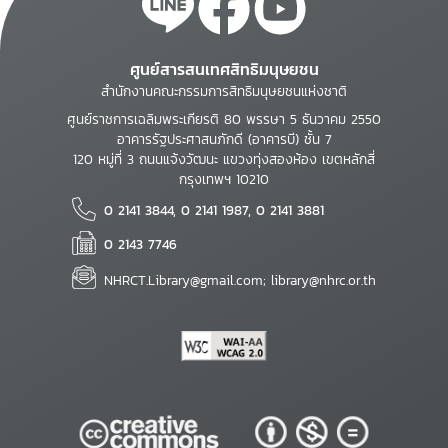
ศูนย์สารสนเทศสิทธิมนุษยชน
สำนักงานคณะกรรมการสิทธิมนุษยชนแห่งชาติ
ศูนย์ราชการเฉลิมพระเกียรติ 80 พรรษา 5 ธันวาคม 2550
อาคารรัฐประศาสนภักดี (อาคารบี) ชั้น 7
120 หมู่ที่ 3 ถนนแจ้งวัฒนะ แขวงทุ่งสองห้อง เขตหลักสี่
กรุงเทพฯ 10210
0 2141 3844, 0 2141 1987, 0 2141 3881
0 2143 7746
NHRCT.Library@gmail.com; library@nhrc.or.th