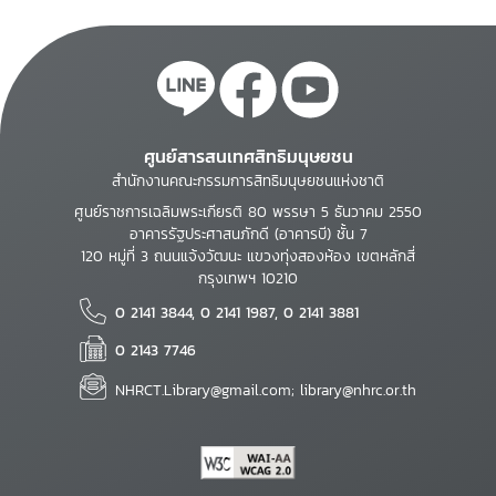
ศูนย์สารสนเทศสิทธิมนุษยชน
สำนักงานคณะกรรมการสิทธิมนุษยชนแห่งชาติ
ศูนย์ราชการเฉลิมพระเกียรติ 80 พรรษา 5 ธันวาคม 2550
อาคารรัฐประศาสนภักดี (อาคารบี) ชั้น 7
120 หมู่ที่ 3 ถนนแจ้งวัฒนะ แขวงทุ่งสองห้อง เขตหลักสี่
กรุงเทพฯ 10210
0 2141 3844, 0 2141 1987, 0 2141 3881
0 2143 7746
NHRCT.Library@gmail.com; library@nhrc.or.th