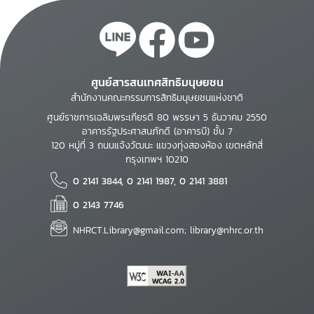
ศูนย์สารสนเทศสิทธิมนุษยชน
สำนักงานคณะกรรมการสิทธิมนุษยชนแห่งชาติ
ศูนย์ราชการเฉลิมพระเกียรติ 80 พรรษา 5 ธันวาคม 2550
อาคารรัฐประศาสนภักดี (อาคารบี) ชั้น 7
120 หมู่ที่ 3 ถนนแจ้งวัฒนะ แขวงทุ่งสองห้อง เขตหลักสี่
กรุงเทพฯ 10210
0 2141 3844, 0 2141 1987, 0 2141 3881
0 2143 7746
NHRCT.Library@gmail.com; library@nhrc.or.th