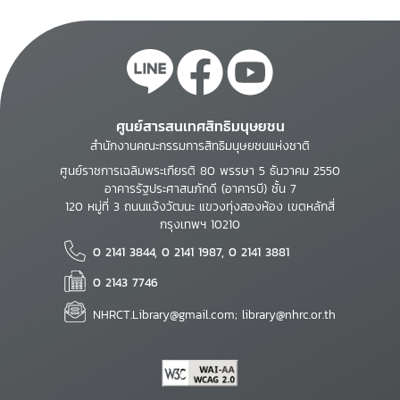
ศูนย์สารสนเทศสิทธิมนุษยชน
สำนักงานคณะกรรมการสิทธิมนุษยชนแห่งชาติ
ศูนย์ราชการเฉลิมพระเกียรติ 80 พรรษา 5 ธันวาคม 2550
อาคารรัฐประศาสนภักดี (อาคารบี) ชั้น 7
120 หมู่ที่ 3 ถนนแจ้งวัฒนะ แขวงทุ่งสองห้อง เขตหลักสี่
กรุงเทพฯ 10210
0 2141 3844, 0 2141 1987, 0 2141 3881
0 2143 7746
NHRCT.Library@gmail.com; library@nhrc.or.th