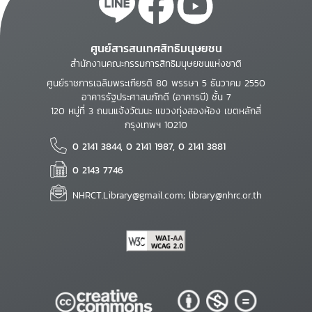
ศูนย์สารสนเทศสิทธิมนุษยชน
สำนักงานคณะกรรมการสิทธิมนุษยชนแห่งชาติ
ศูนย์ราชการเฉลิมพระเกียรติ 80 พรรษา 5 ธันวาคม 2550
อาคารรัฐประศาสนภักดี (อาคารบี) ชั้น 7
120 หมู่ที่ 3 ถนนแจ้งวัฒนะ แขวงทุ่งสองห้อง เขตหลักสี่
กรุงเทพฯ 10210
0 2141 3844, 0 2141 1987, 0 2141 3881
0 2143 7746
NHRCT.Library@gmail.com; library@nhrc.or.th