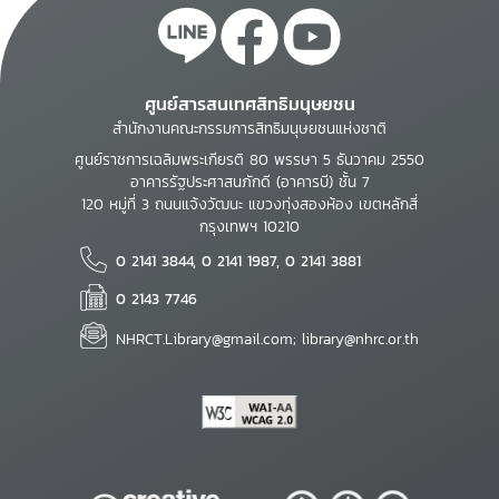
ศูนย์สารสนเทศสิทธิมนุษยชน
สำนักงานคณะกรรมการสิทธิมนุษยชนแห่งชาติ
ศูนย์ราชการเฉลิมพระเกียรติ 80 พรรษา 5 ธันวาคม 2550
อาคารรัฐประศาสนภักดี (อาคารบี) ชั้น 7
120 หมู่ที่ 3 ถนนแจ้งวัฒนะ แขวงทุ่งสองห้อง เขตหลักสี่
กรุงเทพฯ 10210
0 2141 3844, 0 2141 1987, 0 2141 3881
0 2143 7746
NHRCT.Library@gmail.com; library@nhrc.or.th