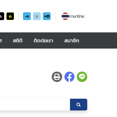
+ก
ก
ก
ก
ภาษาไทย
-ก
ศ
สถิติ
ติดต่อเรา
สมาชิก