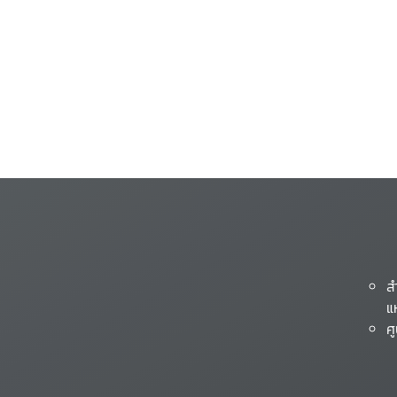
ส
แ
ศ