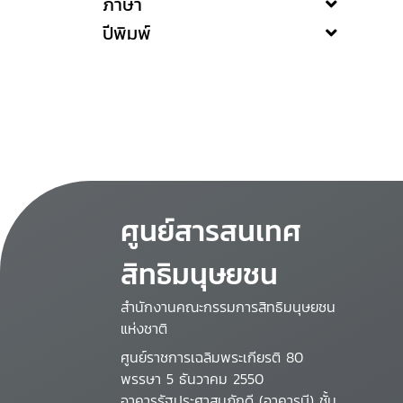
ภาษา
ปีพิมพ์
ศูนย์สารสนเทศ
สิทธิมนุษยชน
สำนักงานคณะกรรมการสิทธิมนุษยชน
แห่งชาติ
ศูนย์ราชการเฉลิมพระเกียรติ 80
พรรษา 5 ธันวาคม 2550
อาคารรัฐประศาสนภักดี (อาคารบี) ชั้น