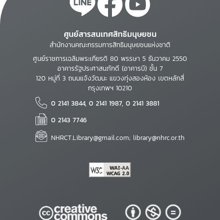
ศูนย์สารสนเทศสิทธิมนุษยชน
สำนักงานคณะกรรมการสิทธิมนุษยชนแห่งชาติ
ศูนย์ราชการเฉลิมพระเกียรติ 80 พรรษา 5 ธันวาคม 2550
อาคารรัฐประศาสนภักดี (อาคารบี) ชั้น 7
120 หมู่ที่ 3 ถนนแจ้งวัฒนะ แขวงทุ่งสองห้อง เขตหลักสี่
กรุงเทพฯ 10210
0 2141 3844, 0 2141 1987, 0 2141 3881
0 2143 7746
NHRCT.Library@gmail.com; library@nhrc.or.th