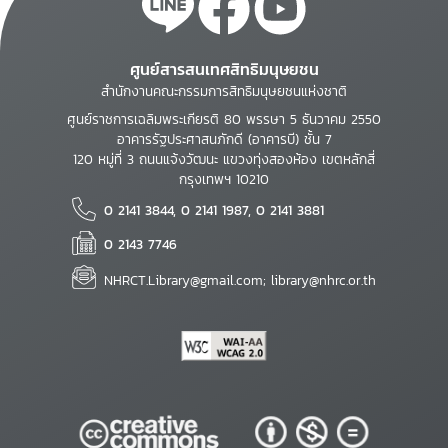
ศูนย์สารสนเทศสิทธิมนุษยชน
สำนักงานคณะกรรมการสิทธิมนุษยชนแห่งชาติ
ศูนย์ราชการเฉลิมพระเกียรติ 80 พรรษา 5 ธันวาคม 2550
อาคารรัฐประศาสนภักดี (อาคารบี) ชั้น 7
120 หมู่ที่ 3 ถนนแจ้งวัฒนะ แขวงทุ่งสองห้อง เขตหลักสี่
กรุงเทพฯ 10210
0 2141 3844, 0 2141 1987, 0 2141 3881
0 2143 7746
NHRCT.Library@gmail.com; library@nhrc.or.th