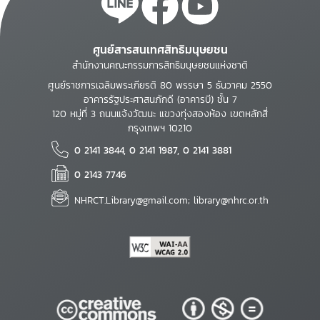
ศูนย์สารสนเทศสิทธิมนุษยชน
สำนักงานคณะกรรมการสิทธิมนุษยชนแห่งชาติ
ศูนย์ราชการเฉลิมพระเกียรติ 80 พรรษา 5 ธันวาคม 2550
อาคารรัฐประศาสนภักดี (อาคารบี) ชั้น 7
120 หมู่ที่ 3 ถนนแจ้งวัฒนะ แขวงทุ่งสองห้อง เขตหลักสี่
กรุงเทพฯ 10210
0 2141 3844, 0 2141 1987, 0 2141 3881
0 2143 7746
NHRCT.Library@gmail.com; library@nhrc.or.th