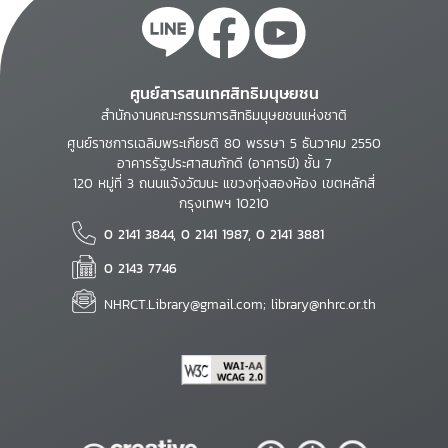
ศูนย์สารสนเทศสิทธิมนุษยชน
สำนักงานคณะกรรมการสิทธิมนุษยชนแห่งชาติ
ศูนย์ราชการเฉลิมพระเกียรติ 80 พรรษา 5 ธันวาคม 2550
อาคารรัฐประศาสนภักดี (อาคารบี) ชั้น 7
120 หมู่ที่ 3 ถนนแจ้งวัฒนะ แขวงทุ่งสองห้อง เขตหลักสี่
กรุงเทพฯ 10210
0 2141 3844, 0 2141 1987, 0 2141 3881
0 2143 7746
NHRCT.Library@gmail.com; library@nhrc.or.th