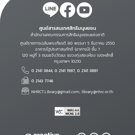
ศูนย์สารสนเทศสิทธิมนุษยชน
สำนักงานคณะกรรมการสิทธิมนุษยชนแห่งชาติ
ศูนย์ราชการเฉลิมพระเกียรติ 80 พรรษา 5 ธันวาคม 2550
อาคารรัฐประศาสนภักดี (อาคารบี) ชั้น 7
120 หมู่ที่ 3 ถนนแจ้งวัฒนะ แขวงทุ่งสองห้อง เขตหลักสี่
กรุงเทพฯ 10210
0 2141 3844, 0 2141 1987, 0 2141 3881
0 2143 7746
NHRCT.Library@gmail.com; library@nhrc.or.th