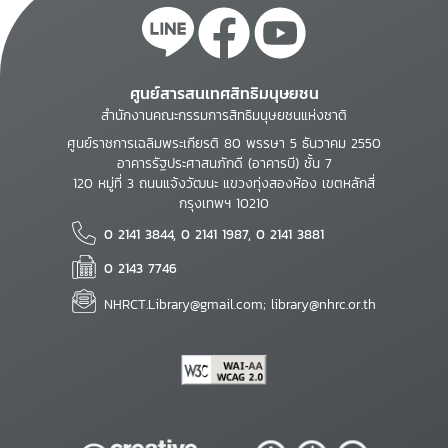
ศูนย์สารสนเทศสิทธิมนุษยชน
สำนักงานคณะกรรมการสิทธิมนุษยชนแห่งชาติ
ศูนย์ราชการเฉลิมพระเกียรติ 80 พรรษา 5 ธันวาคม 2550
อาคารรัฐประศาสนภักดี (อาคารบี) ชั้น 7
120 หมู่ที่ 3 ถนนแจ้งวัฒนะ แขวงทุ่งสองห้อง เขตหลักสี่
กรุงเทพฯ 10210
0 2141 3844, 0 2141 1987, 0 2141 3881
0 2143 7746
NHRCT.Library@gmail.com; library@nhrc.or.th