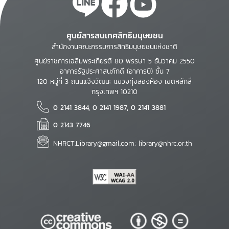
ศูนย์สารสนเทศสิทธิมนุษยชน
สำนักงานคณะกรรมการสิทธิมนุษยชนแห่งชาติ
ศูนย์ราชการเฉลิมพระเกียรติ 80 พรรษา 5 ธันวาคม 2550
อาคารรัฐประศาสนภักดี (อาคารบี) ชั้น 7
120 หมู่ที่ 3 ถนนแจ้งวัฒนะ แขวงทุ่งสองห้อง เขตหลักสี่
กรุงเทพฯ 10210
0 2141 3844, 0 2141 1987, 0 2141 3881
0 2143 7746
NHRCT.Library@gmail.com; library@nhrc.or.th