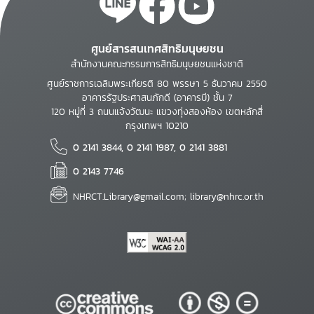
ศูนย์สารสนเทศสิทธิมนุษยชน
สำนักงานคณะกรรมการสิทธิมนุษยชนแห่งชาติ
ศูนย์ราชการเฉลิมพระเกียรติ 80 พรรษา 5 ธันวาคม 2550
อาคารรัฐประศาสนภักดี (อาคารบี) ชั้น 7
120 หมู่ที่ 3 ถนนแจ้งวัฒนะ แขวงทุ่งสองห้อง เขตหลักสี่
กรุงเทพฯ 10210
0 2141 3844, 0 2141 1987, 0 2141 3881
0 2143 7746
NHRCT.Library@gmail.com; library@nhrc.or.th