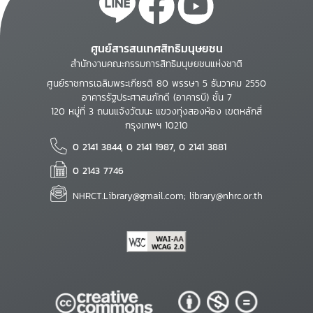
ศูนย์สารสนเทศสิทธิมนุษยชน
สำนักงานคณะกรรมการสิทธิมนุษยชนแห่งชาติ
ศูนย์ราชการเฉลิมพระเกียรติ 80 พรรษา 5 ธันวาคม 2550
อาคารรัฐประศาสนภักดี (อาคารบี) ชั้น 7
120 หมู่ที่ 3 ถนนแจ้งวัฒนะ แขวงทุ่งสองห้อง เขตหลักสี่
กรุงเทพฯ 10210
0 2141 3844, 0 2141 1987, 0 2141 3881
0 2143 7746
NHRCT.Library@gmail.com; library@nhrc.or.th