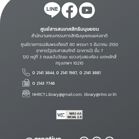
ศูนย์สารสนเทศสิทธิมนุษยชน
สำนักงานคณะกรรมการสิทธิมนุษยชนแห่งชาติ
ศูนย์ราชการเฉลิมพระเกียรติ 80 พรรษา 5 ธันวาคม 2550
อาคารรัฐประศาสนภักดี (อาคารบี) ชั้น 7
120 หมู่ที่ 3 ถนนแจ้งวัฒนะ แขวงทุ่งสองห้อง เขตหลักสี่
กรุงเทพฯ 10210
0 2141 3844, 0 2141 1987, 0 2141 3881
0 2143 7746
NHRCT.Library@gmail.com; library@nhrc.or.th