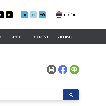
+ก
ก
ก
ก
ภาษาไทย
-ก
ศ
สถิติ
ติดต่อเรา
สมาชิก