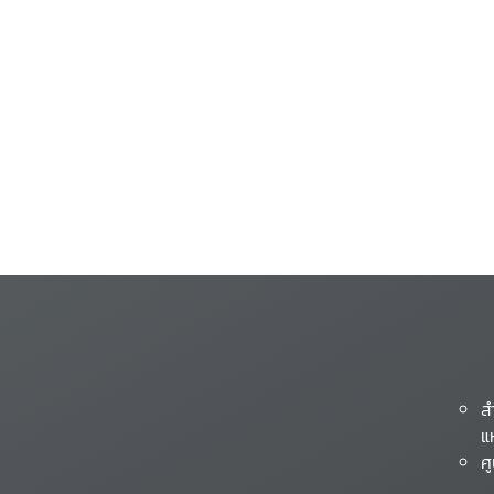
ส
แ
ศ