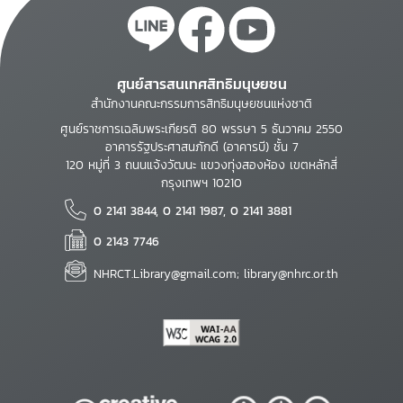
ศูนย์สารสนเทศสิทธิมนุษยชน
สำนักงานคณะกรรมการสิทธิมนุษยชนแห่งชาติ
ศูนย์ราชการเฉลิมพระเกียรติ 80 พรรษา 5 ธันวาคม 2550
อาคารรัฐประศาสนภักดี (อาคารบี) ชั้น 7
120 หมู่ที่ 3 ถนนแจ้งวัฒนะ แขวงทุ่งสองห้อง เขตหลักสี่
กรุงเทพฯ 10210
0 2141 3844, 0 2141 1987, 0 2141 3881
0 2143 7746
NHRCT.Library@gmail.com; library@nhrc.or.th