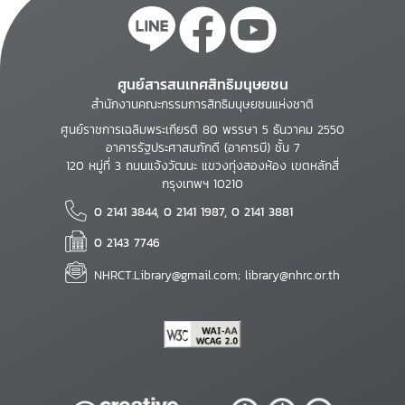
ศูนย์สารสนเทศสิทธิมนุษยชน
สำนักงานคณะกรรมการสิทธิมนุษยชนแห่งชาติ
ศูนย์ราชการเฉลิมพระเกียรติ 80 พรรษา 5 ธันวาคม 2550
อาคารรัฐประศาสนภักดี (อาคารบี) ชั้น 7
120 หมู่ที่ 3 ถนนแจ้งวัฒนะ แขวงทุ่งสองห้อง เขตหลักสี่
กรุงเทพฯ 10210
0 2141 3844, 0 2141 1987, 0 2141 3881
0 2143 7746
NHRCT.Library@gmail.com; library@nhrc.or.th