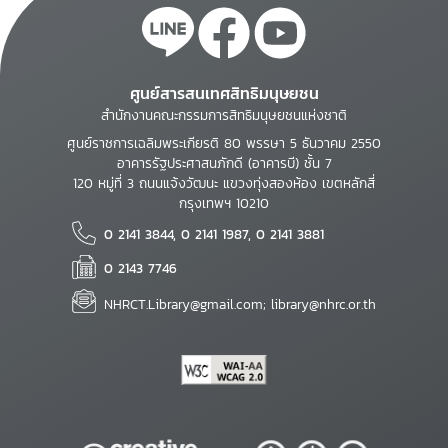
ศูนย์สารสนเทศสิทธิมนุษยชน
สำนักงานคณะกรรมการสิทธิมนุษยชนแห่งชาติ
ศูนย์ราชการเฉลิมพระเกียรติ 80 พรรษา 5 ธันวาคม 2550
อาคารรัฐประศาสนภักดี (อาคารบี) ชั้น 7
120 หมู่ที่ 3 ถนนแจ้งวัฒนะ แขวงทุ่งสองห้อง เขตหลักสี่
กรุงเทพฯ 10210
0 2141 3844, 0 2141 1987, 0 2141 3881
0 2143 7746
NHRCT.Library@gmail.com; library@nhrc.or.th