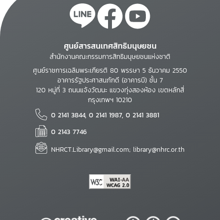
ศูนย์สารสนเทศสิทธิมนุษยชน
สำนักงานคณะกรรมการสิทธิมนุษยชนแห่งชาติ
ศูนย์ราชการเฉลิมพระเกียรติ 80 พรรษา 5 ธันวาคม 2550
อาคารรัฐประศาสนภักดี (อาคารบี) ชั้น 7
120 หมู่ที่ 3 ถนนแจ้งวัฒนะ แขวงทุ่งสองห้อง เขตหลักสี่
กรุงเทพฯ 10210
0 2141 3844, 0 2141 1987, 0 2141 3881
0 2143 7746
NHRCT.Library@gmail.com; library@nhrc.or.th