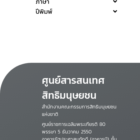
ภาษา
ปีพิมพ์
ศูนย์สารสนเทศ
สิทธิมนุษยชน
สำนักงานคณะกรรมการสิทธิมนุษยชน
แห่งชาติ
ศูนย์ราชการเฉลิมพระเกียรติ 80
พรรษา 5 ธันวาคม 2550
อาคารรัฐประศาสนภักดี (อาคารบี) ชั้น