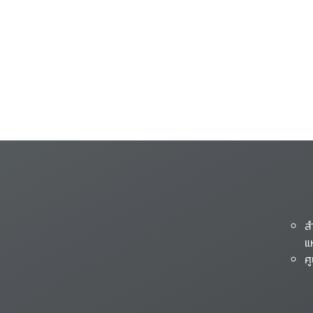
ส
แ
ศ