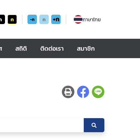
+ก
ก
ก
ก
ภาษาไทย
-ก
ศ
สถิติ
ติดต่อเรา
สมาชิก