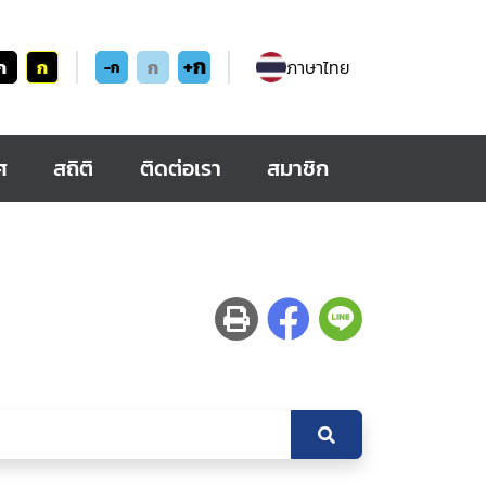
+ก
ก
ก
ก
ภาษาไทย
-ก
ศ
สถิติ
ติดต่อเรา
สมาชิก