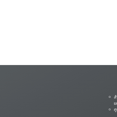
ส
แ
ศ