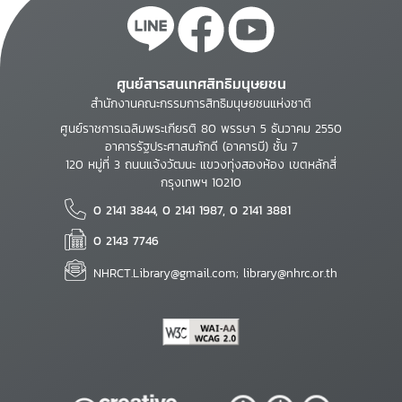
ศูนย์สารสนเทศสิทธิมนุษยชน
สำนักงานคณะกรรมการสิทธิมนุษยชนแห่งชาติ
ศูนย์ราชการเฉลิมพระเกียรติ 80 พรรษา 5 ธันวาคม 2550
อาคารรัฐประศาสนภักดี (อาคารบี) ชั้น 7
120 หมู่ที่ 3 ถนนแจ้งวัฒนะ แขวงทุ่งสองห้อง เขตหลักสี่
กรุงเทพฯ 10210
0 2141 3844, 0 2141 1987, 0 2141 3881
0 2143 7746
NHRCT.Library@gmail.com; library@nhrc.or.th