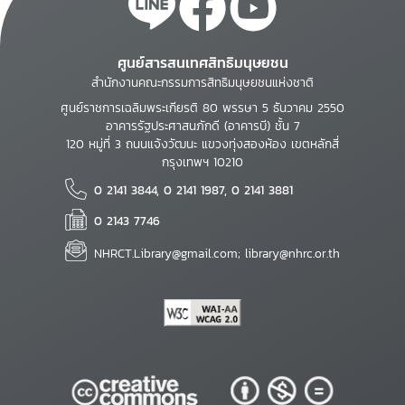
ศูนย์สารสนเทศสิทธิมนุษยชน
สำนักงานคณะกรรมการสิทธิมนุษยชนแห่งชาติ
ศูนย์ราชการเฉลิมพระเกียรติ 80 พรรษา 5 ธันวาคม 2550
อาคารรัฐประศาสนภักดี (อาคารบี) ชั้น 7
120 หมู่ที่ 3 ถนนแจ้งวัฒนะ แขวงทุ่งสองห้อง เขตหลักสี่
กรุงเทพฯ 10210
0 2141 3844, 0 2141 1987, 0 2141 3881
0 2143 7746
NHRCT.Library@gmail.com; library@nhrc.or.th